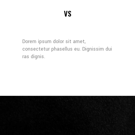
VS
Dorem ipsum dolor sit amet,
consectetur phasellus eu. Dignissim dui
ras dignis.