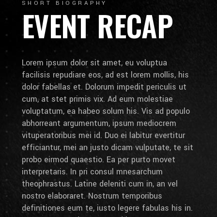
SHORT BIOGRAPHY
EVENT RECAP
Lorem ipsum dolor sit amet, eu voluptua
facilisis repudiare eos, ad est lorem mollis, his
dolor fabellas et. Dolorum impedit periculis ut
cum, at stet primis vix. Ad eum molestiae
voluptatum, ea habeo solum his. Vis ad populo
abhorreant argumentum, ipsum mediocrem
vituperatoribus mei id. Duo ei labitur evertitur
efficiantur, mei an justo dicam vulputate, te sit
probo eirmod quaestio. Ea per purto movet
interpretaris. In pri consul mnesarchum
theophrastus. Latine deleniti cum in, an vel
nostro elaboraret. Nostrum temporibus
definitiones eum te, iusto legere fabulas his in.