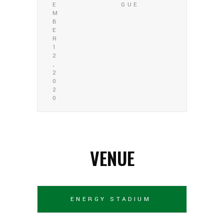
E
GUE
M
B
E
R
1
2
,
2
0
2
0
VENUE
ENERGY STADIUM