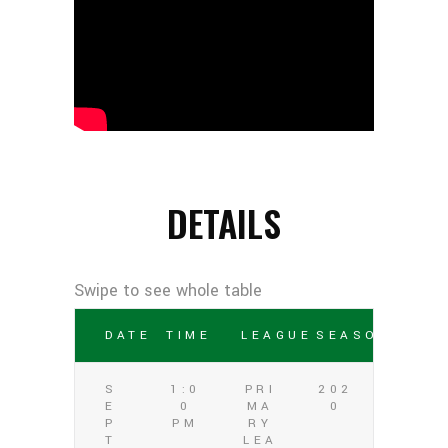
DETAILS
DATE
TIME
LEAGUE
SEASON
S
1:0
PRI
202
E
0
MA
0
P
PM
RY
T
LEA