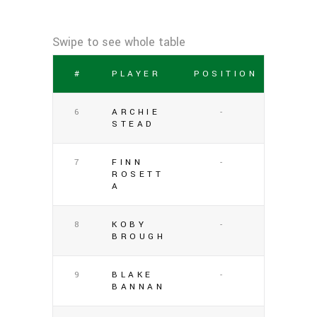
#
PLAYER
POSITION
6
ARCHIE
-
STEAD
7
FINN
-
ROSETT
A
8
KOBY
-
BROUGH
9
BLAKE
-
BANNAN