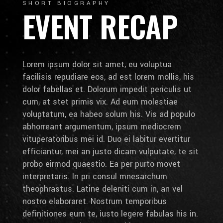
SHORT BIOGRAPHY
EVENT RECAP
Lorem ipsum dolor sit amet, eu voluptua
facilisis repudiare eos, ad est lorem mollis, his
dolor fabellas et. Dolorum impedit periculis ut
cum, at stet primis vix. Ad eum molestiae
voluptatum, ea habeo solum his. Vis ad populo
abhorreant argumentum, ipsum mediocrem
vituperatoribus mei id. Duo ei labitur evertitur
efficiantur, mei an justo dicam vulputate, te sit
probo eirmod quaestio. Ea per purto movet
interpretaris. In pri consul mnesarchum
theophrastus. Latine deleniti cum in, an vel
nostro elaboraret. Nostrum temporibus
definitiones eum te, iusto legere fabulas his in.