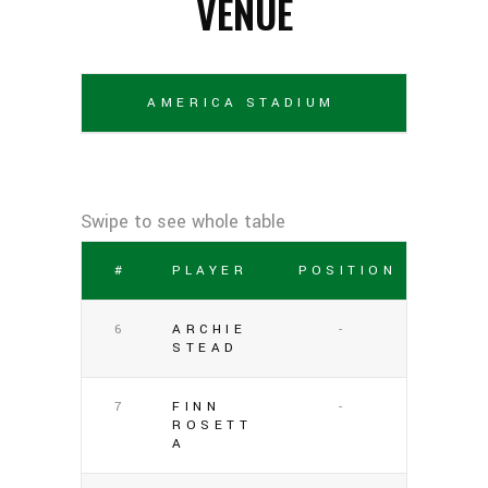
VENUE
AMERICA STADIUM
#
PLAYER
POSITION
6
ARCHIE
-
STEAD
7
FINN
-
ROSETT
A