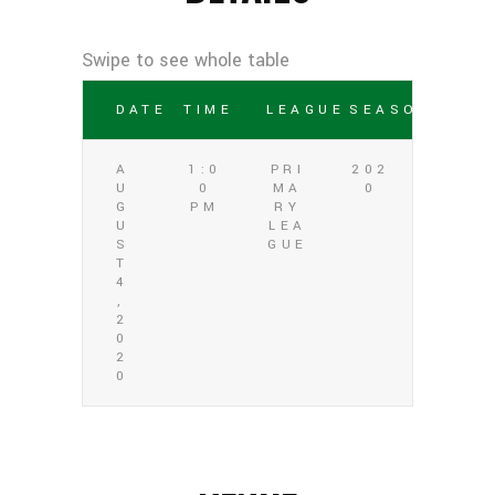
DATE
TIME
LEAGUE
SEASON
A
1:0
PRI
202
U
0
MA
0
G
PM
RY
U
LEA
S
GUE
T
4
,
2
0
2
0