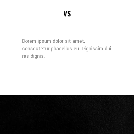
VS
Dorem ipsum dolor sit amet,
consectetur phasellus eu. Dignissim dui
ras dignis.