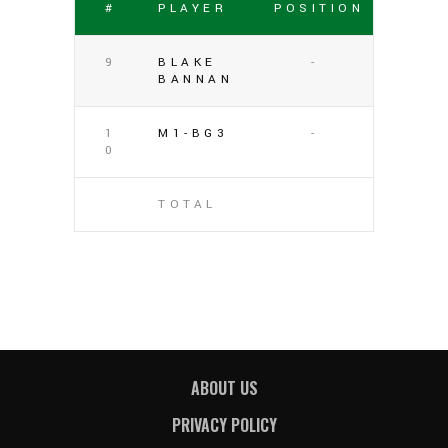
#
PLAYER
POSITION
9
BLAKE
-
BANNAN
1
M1-BG3
-
0
TOTAL
ABOUT US
PRIVACY POLICY