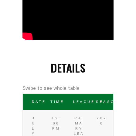
DETAILS
DATE
TIME
LEAGUE
SEASON
J
12:
PRI
202
U
00
MA
0
L
PM
RY
Y
LEA