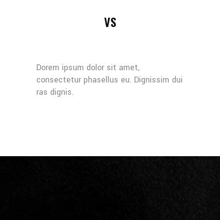
VS
Dorem ipsum dolor sit amet,
consectetur phasellus eu. Dignissim dui
ras dignis.