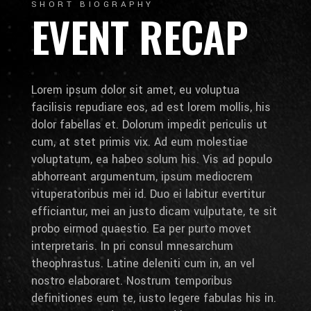
SHORT BIOGRAPHY
EVENT RECAP
Lorem ipsum dolor sit amet, eu voluptua
facilisis repudiare eos, ad est lorem mollis, his
dolor fabellas et. Dolorum impedit periculis ut
cum, at stet primis vix. Ad eum molestiae
voluptatum, ea habeo solum his. Vis ad populo
abhorreant argumentum, ipsum mediocrem
vituperatoribus mei id. Duo ei labitur evertitur
efficiantur, mei an justo dicam vulputate, te sit
probo eirmod quaestio. Ea per purto movet
interpretaris. In pri consul mnesarchum
theophrastus. Latine deleniti cum in, an vel
nostro elaboraret. Nostrum temporibus
definitiones eum te, iusto legere fabulas his in.